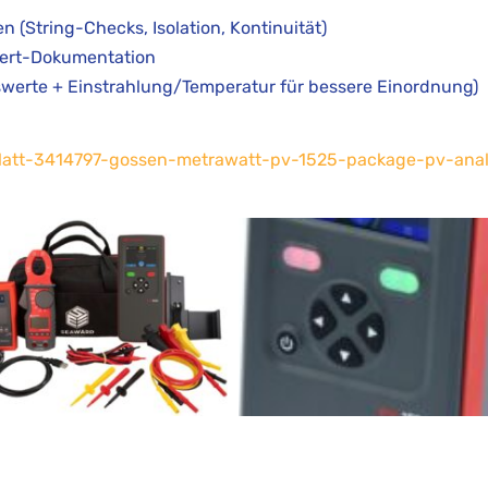
String-Checks, Isolation, Kontinuität)
wert-Dokumentation
werte + Einstrahlung/Temperatur für bessere Einordnung)
latt-3414797-gossen-metrawatt-pv-1525-package-pv-ana