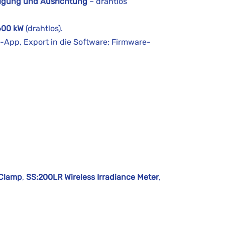
eigung und Ausrichtung
– drahtlos
600 kW
(drahtlos).
-App, Export in die Software; Firmware-
 Clamp
,
SS:200LR Wireless Irradiance Meter
,