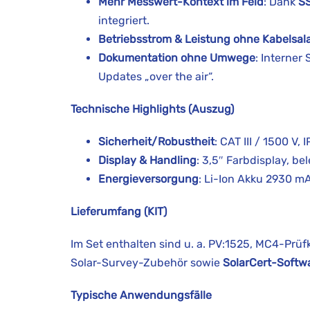
Mehr Messwert-Kontext im Feld
: Dank
S
integriert.
Betriebsstrom & Leistung ohne Kabelsal
Dokumentation ohne Umwege
: Interner
Updates „over the air“.
Technische Highlights (Auszug)
Sicherheit/Robustheit
: CAT III / 1500 V, 
Display & Handling
: 3,5″ Farbdisplay, b
Energieversorgung
: Li-Ion Akku 2930 m
Lieferumfang (KIT)
Im Set enthalten sind u. a. PV:1525, MC4-Prü
Solar-Survey-Zubehör sowie
SolarCert-Softw
Typische Anwendungsfälle