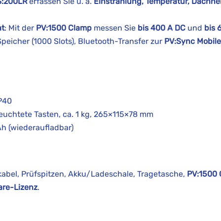
S:200LR
erfassen Sie u. a.
Einstrahlung, Temperatur, Dachn
at
: Mit der
PV:1500 Clamp
messen Sie
bis 400 A DC
und
bis 
 Speicher (1000 Slots), Bluetooth-Transfer zur
PV:Sync Mobile
IP40
eleuchtete Tasten, ca. 1 kg, 265×115×78 mm
Ah (wiederaufladbar)
fkabel, Prüfspitzen, Akku/Ladeschale, Tragetasche,
PV:1500
are-Lizenz
.