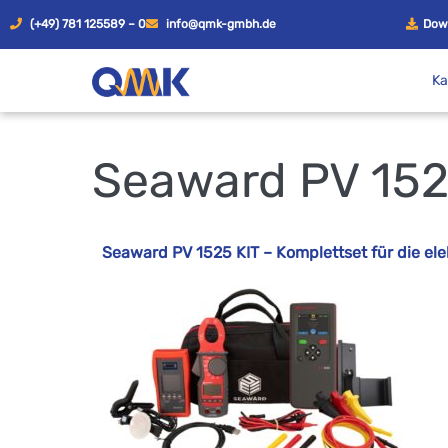
(+49) 781 125589 – 0
info@qmk-gmbh.de
Dow
Ka
Seaward PV 1525
Seaward PV 1525 KIT – Komplettset für die el