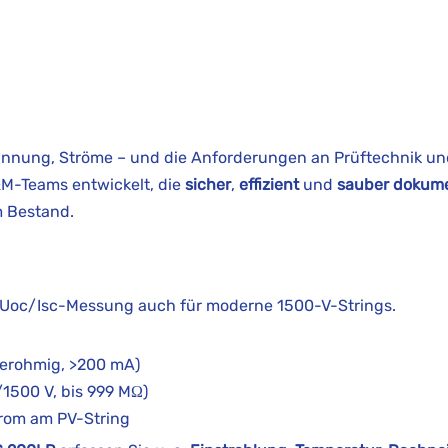
nnung, Ströme – und die Anforderungen an Prüftechnik u
&M-Teams entwickelt, die
sicher
,
effizient
und
sauber dokume
m Bestand.
 Uoc/Isc-Messung auch für moderne 1500-V-Strings.
derohmig, >200 mA)
1500 V, bis 999 MΩ)
rom am PV-String